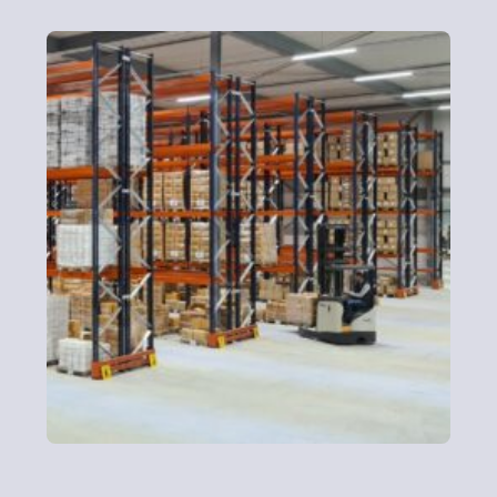
Logistiek
Producten opslaan, sorteren of gesplitste leveringen
nodig? Of het nu gaat om één pallet of honderd pallets,
geleverd op één adres of meerdere locaties, wij maken
distributie eenvoudig.
Contact