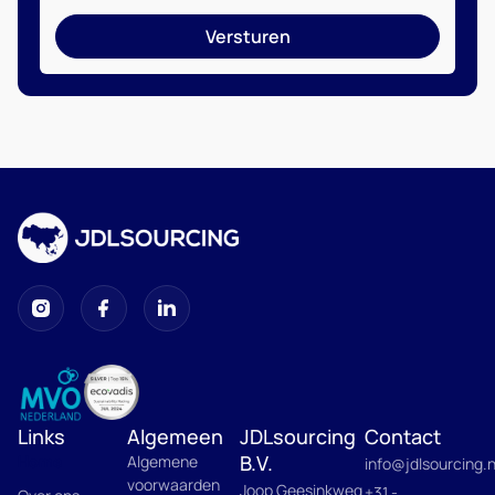
Versturen
Links
Algemeen
JDLsourcing
Contact
B.V.
Home
Algemene
info@jdlsourcing.n
voorwaarden
Joop Geesinkweg
+31 -