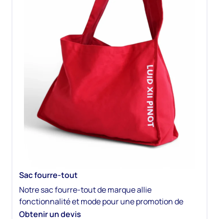
impact maximal.
Sac fourre-tout
Notre sac fourre-tout de marque allie
fonctionnalité et mode pour une promotion de
marque moderne et mobile. Fabriqué à partir de
Obtenir un devis