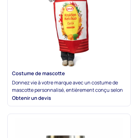
Costume de mascotte
Donnez vie à votre marque avec un costume de
mascotte personnalisé, entièrement conçu selon
vos spécifications. De la conception du
Obtenir un devis
personnage et des matériaux aux caractéristiques
de confort telles que la ventilation et les parties
amovibles, chaque détail est conçu sur mesure.
Parfaits pour les événements, les équipes
sportives ou les campagnes promotionnelles, nos