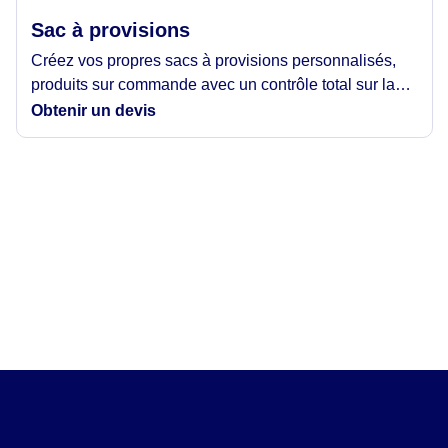
Sac à provisions
Créez vos propres sacs à provisions personnalisés,
produits sur commande avec un contrôle total sur la
taille, le matériau, l'impression et les poignées.
Obtenir un devis
Parfaits pour les magasins de détail, les pop ups, les
événements et la stratégie de marque. Conçus pour
durer, être réutilisés et offrir une forte visibilité à la
marque.