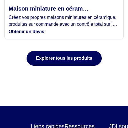
Maison miniature en céramique
Créez vos propres maisons miniatures en céramique,
produites sur commande avec un contrôle total sur la
forme, la couleur, la glaçure et les détails. Parfaites
Obtenir un devis
pour les marques de décoration intérieure, les
boutiques de cadeaux, les collections saisonnières et
les présentoirs de vente au détail. Conçues comme
Explorer tous les produits
des objets décoratifs de haute qualité, elles ont un
aspect propre et haut de gamme.
Liens rapides
Ressources
JDLsour