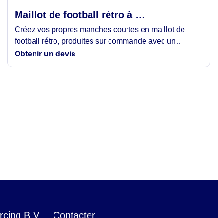
Maillot de football rétro à manches courtes
Créez vos propres manches courtes en maillot de
football rétro, produites sur commande avec un
contrôle total sur le tissu, la coupe, les couleurs et
Obtenir un devis
l'image de marque. Parfait pour les marques de
streetwear, les équipes de football, les événements et
les éditions limitées. Conçu pour le confort, la
durabilité et un look rétro audacieux.
cing B.V.
Contacter